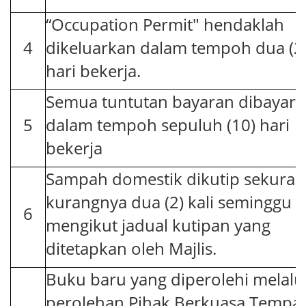
“Occupation Permit" hendaklah
4
dikeluarkan dalam tempoh dua (2
hari bekerja.
Semua tuntutan bayaran dibayar
5
dalam tempoh sepuluh (10) hari
bekerja
Sampah domestik dikutip sekuran
kurangnya dua (2) kali seminggu 
6
mengikut jadual kutipan yang
ditetapkan oleh Majlis.
Buku baru yang diperolehi melalu
perolehan Pihak Berkuasa Tempa